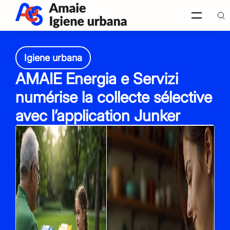
Igiene urbana
Recherche
AMAIE Energia e Servizi
sur le
site
Italiano
numérise la collecte sélective
avec l’application Junker
English
Français