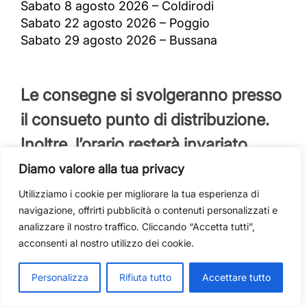
Sabato 8 agosto 2026 – Coldirodi
Sabato 22 agosto 2026 – Poggio
Sabato 29 agosto 2026 – Bussana
Le consegne si svolgeranno presso
il consueto punto di distribuzione.
Inoltre, l’orario resterà invariato.
Diamo valore alla tua privacy
Chiusure 15 agosto
Utilizziamo i cookie per migliorare la tua esperienza di
navigazione, offrirti pubblicità o contenuti personalizzati e
analizzare il nostro traffico. Cliccando “Accetta tutti”,
Si ricorda, inoltre, che sabato 15 agosto 2026
acconsenti al nostro utilizzo dei cookie.
resteranno chiusi l’Ufficio Distribuzione, l’
Info
Point
, il Call Center del Palafiori e i Centri di
Personalizza
Rifiuta tutto
Accettare tutto
Raccolta cittadini.