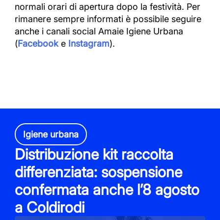
normali orari di apertura dopo la festività. Per
rimanere sempre informati è possibile seguire
anche i canali social Amaie Igiene Urbana
(
Facebook
e
Instagram
).
Igiene urbana
Distribuzione kit raccolta
differenziata: sospensione
confermata anche l’8 agosto
a Coldirodi